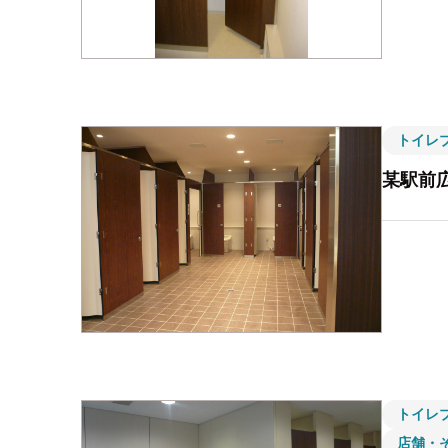
トイレ
某駅前
トイレ
店舗・