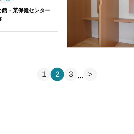
会館・某保健センター
事
1
2
3
>
…