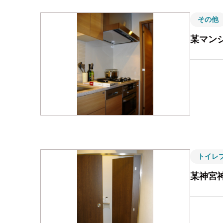
その他
某マン
トイレ
某神宮